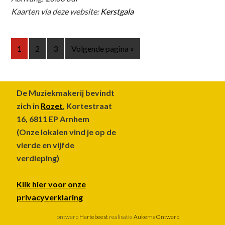
Kaarten via deze website:
Kerstgala
Pagina
Pagina
Pagina
Ga
1
2
3
Volgende pagina »
naar
Footer
De Muziekmakerij bevindt
zich in
Rozet
, Kortestraat
16, 6811 EP Arnhem
(Onze lokalen vind je op de
vierde en vijfde
verdieping)
Klik hier voor onze
privacyverklaring
ontwerp
Hartebeest
realisatie
AukemaOntwerp