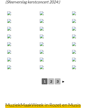
(Sfeerverslag kerstconcert 2024:)
1
2
3
►
MuziekMaakWeek in Rozet en Musis