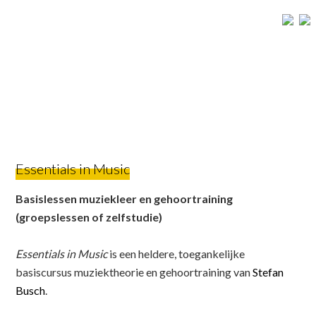
Spring
Door
Spring
naar
naar
naar
de
de
de
hoofdnavigatie
hoofd
voettekst
inhoud
Essentials in Music
Basislessen muziekleer en gehoortraining
(groepslessen of zelfstudie)
Essentials in Music
is een heldere, toegankelijke
basiscursus muziektheorie en gehoortraining van
Stefan
Busch
.