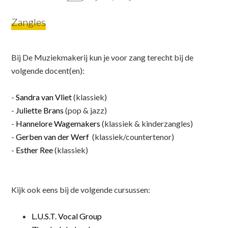
Zangles
Bij De Muziekmakerij kun je voor zang terecht bij de
volgende docent(en):
-
Sandra van Vliet
(klassiek)
-
Juliette Brans
(pop & jazz)
-
Hannelore Wagemakers
(klassiek & kinderzangles)
-
Gerben van der Werf
(klassiek/countertenor)
-
Esther Ree
(klassiek)
Kijk ook eens bij de volgende cursussen:
L.U.S.T. Vocal Group