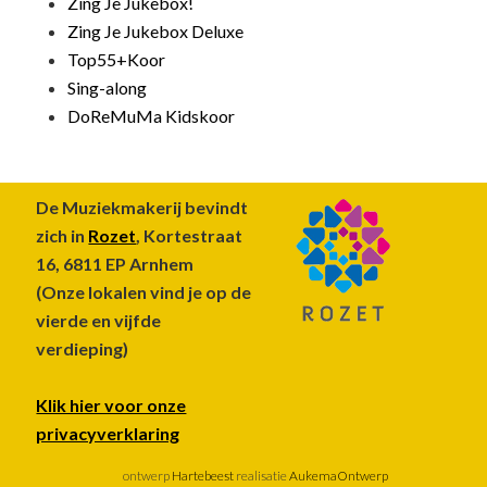
Zing Je Jukebox!
Zing Je Jukebox Deluxe
Top55+Koor
Sing-along
DoReMuMa Kidskoor
Footer
De Muziekmakerij bevindt
zich in
Rozet
, Kortestraat
16, 6811 EP Arnhem
(Onze lokalen vind je op de
vierde en vijfde
verdieping)
Klik hier voor onze
privacyverklaring
ontwerp
Hartebeest
realisatie
AukemaOntwerp