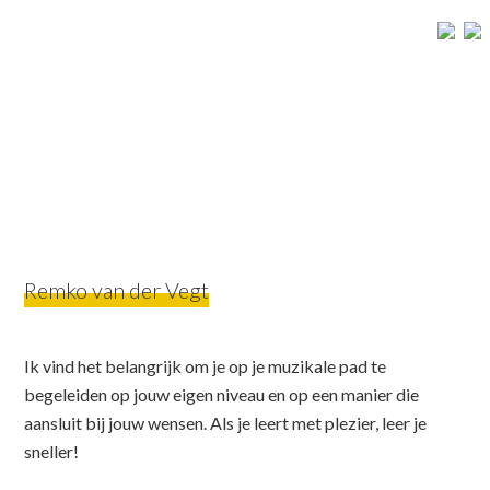
Spring
Door
Spring
naar
naar
naar
de
de
de
hoofdnavigatie
hoofd
voettekst
inhoud
Remko van der Vegt
Ik vind het belangrijk om je op je muzikale pad te
begeleiden op jouw eigen niveau en op een manier die
aansluit bij jouw wensen. Als je leert met plezier, leer je
sneller!