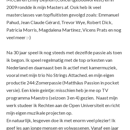
2009 rondde ik mijn Masters af. Ook heb ik veel
masterclasses van topfluitisten gevolgd zoals: Emmanuel
Pahud, Jean Claude Gérard, Trevor Wye, Robert Dick,
Patricia Morris, Magdalena Martinez, Vicens Prats en nog
veel meer :-)
Na 30 jaar speel ik nog steeds met dezelfde passie als toen
ik begon. Ik speel regelmatig met de top orkesten van
Nederland en daarnaast ben ik actief met kamermuziek,
vooral met mijn trio No Strings Attached. en mijn eigen
productie 244:Zomerpassie (Matthäus Passion in pocket
versie). Een klein geintje: misschien heb je me op TV
programma Maestro (seizoen 3 en 4) gezien. Naast mijn
werk studeer ik Rechten aan de Open Universiteit en richt
mijn eigen muzikale projecten op.
En natuurlijk, lesgeven doe ik met enorm veel plezier! Ik
geef les aan jonge mensen en volwassenen. Vanaf een jaar