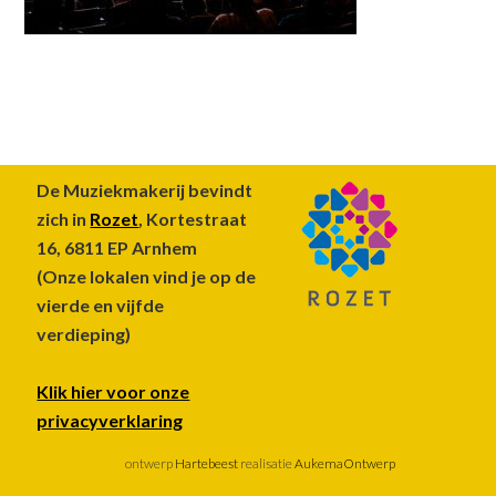
Footer
De Muziekmakerij bevindt
zich in
Rozet
, Kortestraat
16, 6811 EP Arnhem
(Onze lokalen vind je op de
vierde en vijfde
verdieping)
Klik hier voor onze
privacyverklaring
ontwerp
Hartebeest
realisatie
AukemaOntwerp