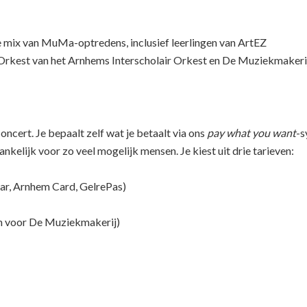
 mix van MuMa-optredens, inclusief leerlingen van ArtEZ
rkest van het Arnhems Interscholair Orkest en De Muziekmakerij
oncert. Je bepaalt zelf wat je betaalt via ons
pay what you want
-s
kelijk voor zo veel mogelijk mensen. Je kiest uit drie tarieven:
aar, Arnhem Card, GelrePas)
eun voor De Muziekmakerij)