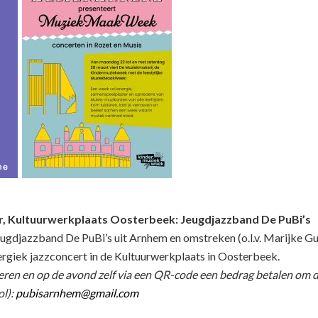
ur, Kultuurwerkplaats Oosterbeek: Jeugdjazzband De PuBi’s
ugdjazzband De PuBi’s uit Arnhem en omstreken (o.l.v. Marijke Gu
rgiek jazzconcert in de Kultuurwerkplaats in Oosterbeek.
rveren en op de avond zelf via een QR-code een bedrag betalen om d
ol):
pubisarnhem@gmail.com