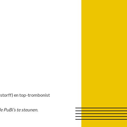
storff) en top-trombonist
e PuBi’s te steunen.