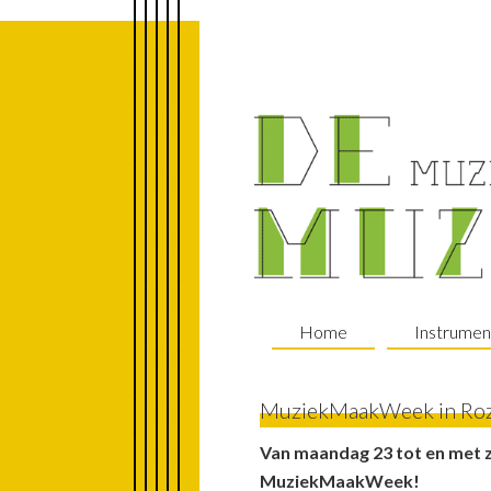
Spring
Door
Spring
naar
naar
naar
de
de
de
hoofdnavigatie
hoofd
voettekst
inhoud
Home
Instrumen
MuziekMaakWeek in Roz
Van maandag 23 tot en met 
MuziekMaakWeek!