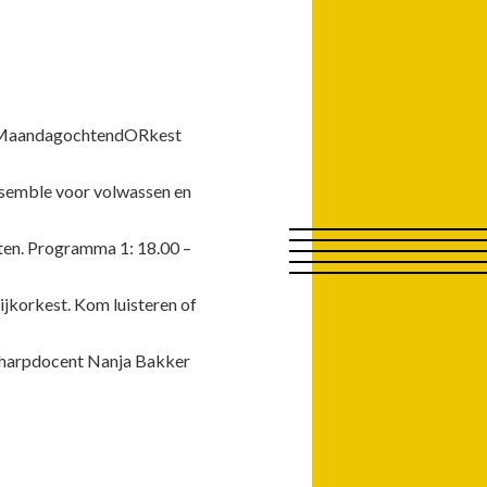
ms MaandagochtendORkest
nsemble voor volwassen en
tten. Programma 1: 18.00 –
ijkorkest. Kom luisteren of
n harpdocent Nanja Bakker