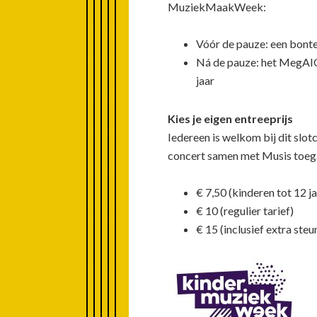
MuziekMaakWeek:
Vóór de pauze: een bonte
Ná de pauze: het MegAIO
jaar
Kies je eigen entreeprijs
Iedereen is welkom bij dit slotc
concert samen met Musis toegan
€ 7,50 (kinderen tot 12 j
€ 10 (regulier tarief)
€ 15 (inclusief extra st