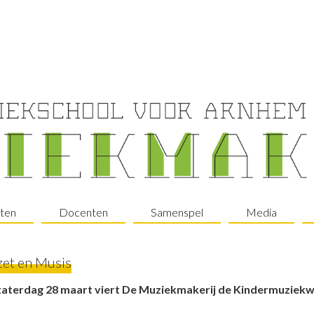
ten
Docenten
Samenspel
Media
et en Musis
zaterdag 28 maart viert De Muziekmakerij de Kindermuziekw