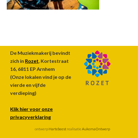
Footer
De Muziekmakerij bevindt
zich in
Rozet
, Kortestraat
16, 6811 EP Arnhem
(Onze lokalen vind je op de
vierde en vijfde
verdieping)
Klik hier voor onze
privacyverklaring
ontwerp
Hartebeest
realisatie
AukemaOntwerp