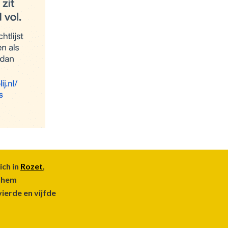
ich in
Rozet
,
rnhem
vierde en vijfde