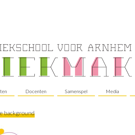
ten
Docenten
Samenspel
Media
te background