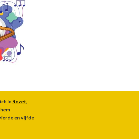
ich in
Rozet
,
rnhem
vierde en vijfde