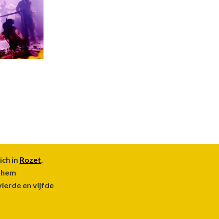
ich in
Rozet
,
rnhem
vierde en vijfde