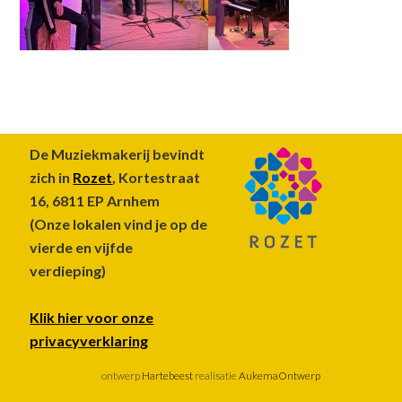
Footer
De Muziekmakerij bevindt
zich in
Rozet
, Kortestraat
16, 6811 EP Arnhem
(Onze lokalen vind je op de
vierde en vijfde
verdieping)
Klik hier voor onze
privacyverklaring
ontwerp
Hartebeest
realisatie
AukemaOntwerp