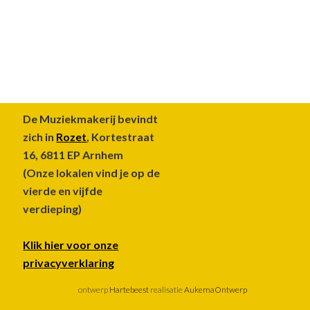
Footer
De Muziekmakerij bevindt
zich in
Rozet
, Kortestraat
16, 6811 EP Arnhem
(Onze lokalen vind je op de
vierde en vijfde
verdieping)
Klik hier voor onze
privacyverklaring
ontwerp
Hartebeest
realisatie
AukemaOntwerp