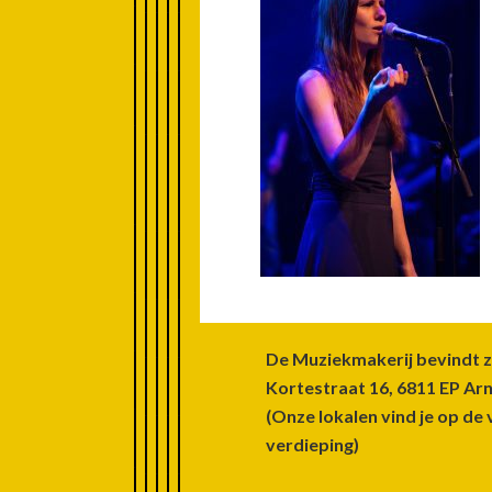
Footer
De Muziekmakerij bevindt z
Kortestraat 16, 6811 EP A
(Onze lokalen vind je op de 
verdieping)