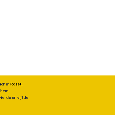
ich in
Rozet
,
rnhem
vierde en vijfde