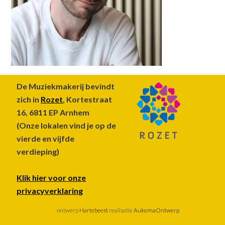
Footer
De Muziekmakerij bevindt
zich in
Rozet
, Kortestraat
16, 6811 EP Arnhem
(Onze lokalen vind je op de
vierde en vijfde
verdieping)
Klik hier voor onze
privacyverklaring
ontwerp
Hartebeest
realisatie
AukemaOntwerp