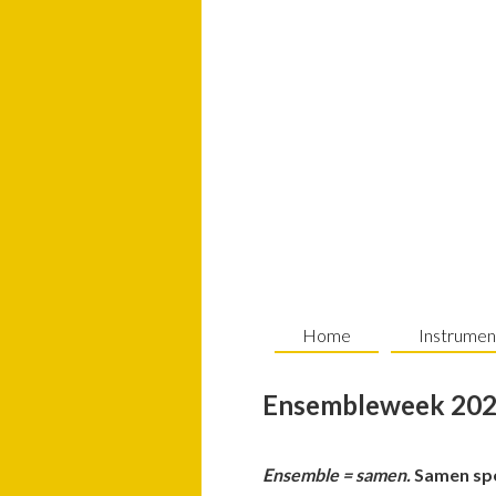
Spring
Door
Spring
naar
naar
naar
de
de
de
hoofdnavigatie
hoofd
voettekst
inhoud
Home
Instrumen
Ensembleweek 202
Ensemble = samen.
Samen spel