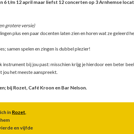
 6 t/m 12 april maar liefst 12 concerten op 3 Arnhemse locat
n grotere versie)
lingen plus een paar docenten laten zien en horen wat ze geleerd 
les; samen spelen en zingen is dubbel plezier!
 instrument bij jou past: misschien krijg je hierdoor een beter beel
nt jou het meeste aanspreekt.
en; bij Rozet, Café Kroon en Bar Nelson.
ich in
Rozet
,
rnhem
vierde en vijfde