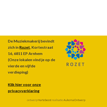
Footer
De Muziekmakerij bevindt
zich in
Rozet
, Kortestraat
16, 6811 EP Arnhem
(Onze lokalen vind je op de
vierde en vijfde
verdieping)
Klik hier voor onze
privacyverklaring
ontwerp
Hartebeest
realisatie
AukemaOntwerp