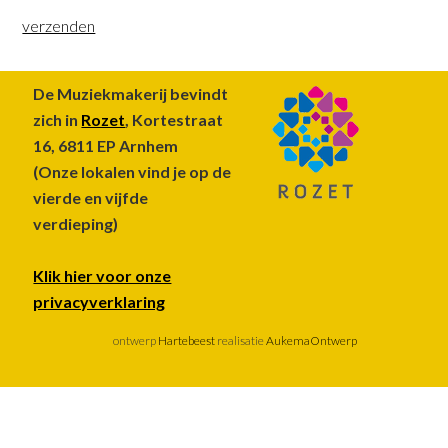
Footer
De Muziekmakerij bevindt
zich in
Rozet
, Kortestraat
16, 6811 EP Arnhem
(Onze lokalen vind je op de
vierde en vijfde
verdieping)
Klik hier voor onze
privacyverklaring
ontwerp
Hartebeest
realisatie
AukemaOntwerp