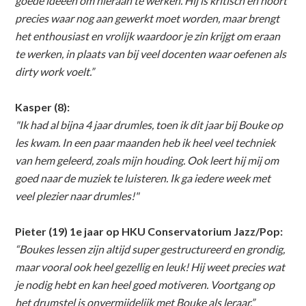
goede ideeën om hieraan te werken. Hij is kritisch en hoort
precies waar nog aan gewerkt moet worden, maar brengt
het enthousiast en vrolijk waardoor je zin krijgt om eraan
te werken, in plaats van bij veel docenten waar oefenen als
dirty work voelt.”
Kasper (8):
"Ik had al bijna 4 jaar drumles, toen ik dit jaar bij Bouke op
les kwam. In een paar maanden heb ik heel veel techniek
van hem geleerd, zoals mijn houding. Ook leert hij mij om
goed naar de muziek te luisteren. Ik ga iedere week met
veel plezier naar drumles!"
Pieter (19) 1e jaar op HKU Conservatorium Jazz/Pop:
“Boukes lessen zijn altijd super gestructureerd en grondig,
maar vooral ook heel gezellig en leuk! Hij weet precies wat
je nodig hebt en kan heel goed motiveren. Voortgang op
het drumstel is onvermijdelijk met Bouke als leraar.”