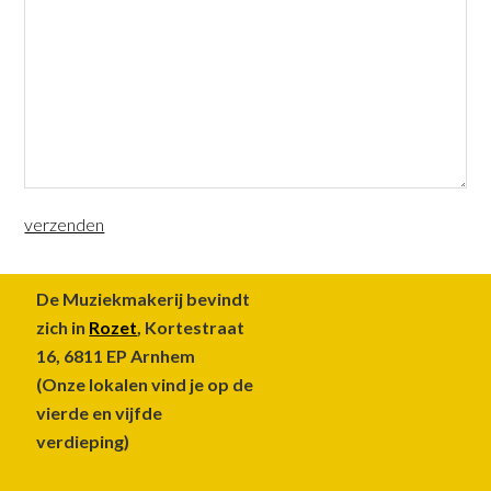
Footer
De Muziekmakerij bevindt
zich in
Rozet
, Kortestraat
16, 6811 EP Arnhem
(Onze lokalen vind je op de
vierde en vijfde
verdieping)